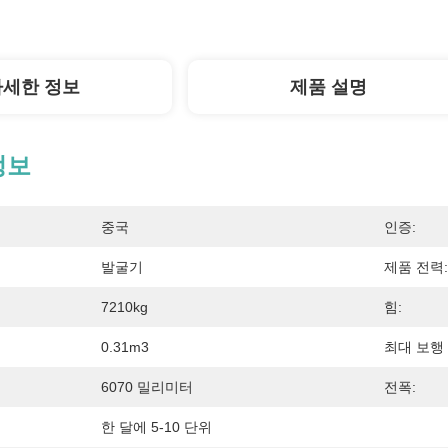
자세한 정보
제품 설명
정보
중국
인증:
발굴기
제품 전력:
7210kg
힘:
0.31m3
최대 보행 
6070 밀리미터
전폭:
한 달에 5-10 단위