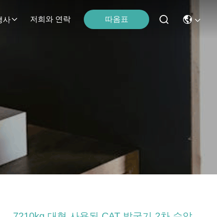
따옴표
저희와 연락
행사
7210kg 대형 사용된 CAT 발굴기 2차 수압