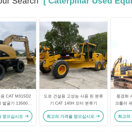
our Search
[ Caterpillar Used Equ
 CAT M315D2
도로 건설용 고성능 사용 된 분류
풍경화 사
발굴기 13500-
기 CAT 140H 모터 분류기
크롤러 유
200Kg
을 얻으십시오
최고의 가격을 얻으십시오
최고의