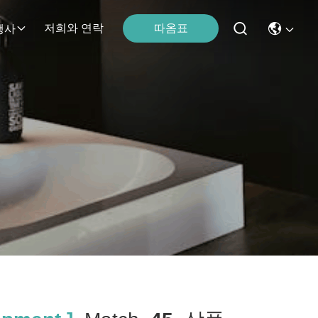
따옴표
저희와 연락
행사