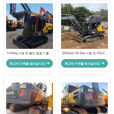
5790kg 사용 된 볼보 발굴기 볼보
2000rpm 36.5kw 사용 된 VOLVO
EC60 지구 이동 기계 0.3 큐브 미
EC55D 발굴기 중고 건설 장비
터 버킷
최고의 가격을 얻으십시오
최고의 가격을 얻으십시오