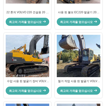
22 톤의 VOLVO 220 건설용 20 톤
사용 된 볼보 EC220 발굴기 20톤
의 작동 무게의 수압 발굴기
운영 무게 1.44 m3 버킷 용량 및 12
개월 보증
최고의 가격을 얻으십시오
최고의 가격을 얻으십시오
수압 사용 된 발굴기 장비 VOLVO
철거 작업 사용 된 발굴기 VOLVO
EC480 철거용 연료 효율
EC360 170kW 수압 변속기
최고의 가격을 얻으십시오
최고의 가격을 얻으십시오