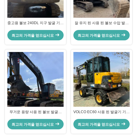
중고용 볼보 240DL 지구 발굴 기계
잘 유지 된 사용 된 볼보 수압 발굴
사용 된 건설 기계 23500-24500
기 볼보 150D 오래된 건설 장비
kg
최고의 가격을 얻으십시오
최고의 가격을 얻으십시오
무거운 용량 사용 된 볼보 발굴기
VOLCO EC60 사용 된 발굴기 기계
EC300 견고한 엔진을 가진 발굴
다기능 크롤러 2 차 수동 발굴기
기계
최고의 가격을 얻으십시오
최고의 가격을 얻으십시오