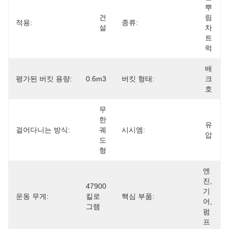
뿌
건
림
적용:
종류:
설
차 
트
럭
배
평가된 버킷 용량:
0.6m3
버킷 형태:
크
호
무
한
유
걸어다니는 방식:
궤
시시엠:
압
도
형
엔
진, 
47900 
기
운동 무게:
킬로
핵심 부품:
어, 
그램
펌
프