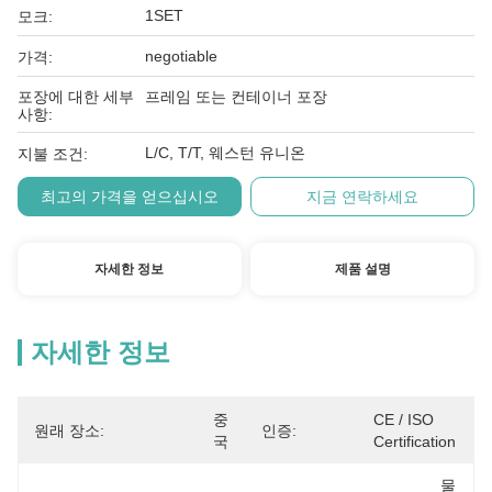
1SET
모크:
negotiable
가격:
포장에 대한 세부
프레임 또는 컨테이너 포장
사항:
L/C, T/T, 웨스턴 유니온
지불 조건:
최고의 가격을 얻으십시오
지금 연락하세요
자세한 정보
제품 설명
자세한 정보
중
CE / ISO 
원래 장소:
인증:
국
Certification
물