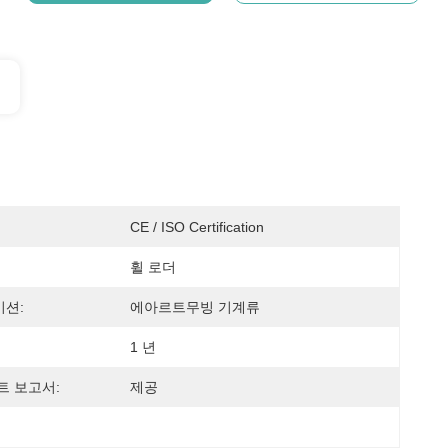
CE / ISO Certification
휠 로더
션:
에아르트무빙 기계류
1 년
트 보고서:
제공