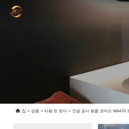
집
>
상품
>
사용 된 로더
>
건설 공사 용품 코마쓰 WA470 로