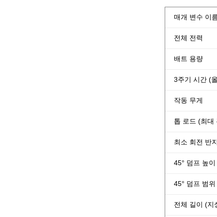
매개 변수 이
전체 전력
배트 용량
3주기 시간 (
작동 무게
톱 로드 (최대
최소 회전 반지
45° 덤프 높이
45° 덤프 범위
전체 길이 (지