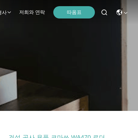
따옴표
저희와 연락
행사
건설 공사 용품 코마쓰 WA470 로더