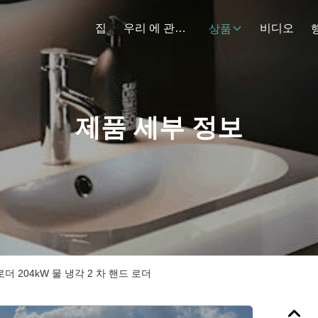
집
우리 에 관한 것
비디오
상품
제품 세부 정보
더 204kW 물 냉각 2 차 핸드 로더