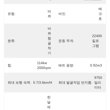
배
바
유형:
버킷:
크
퀴
호
바
퀴
22400 
형 
분류:
운동 무게:
킬로
굴
그램
착
기
114kw 
힘:
배트 용량:
0.92m3
2000rpm
9750 
최대 보행 속력:
5.7/3.6km/h
최대 발굴작업 반지름:
밀리
미터
한 
달
에 