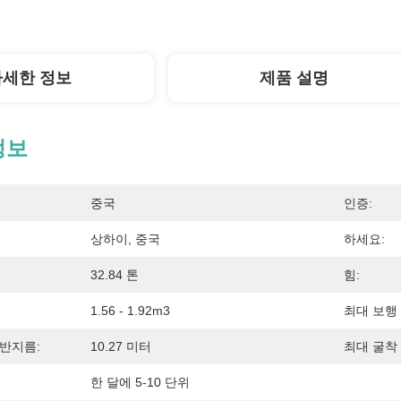
자세한 정보
제품 설명
정보
중국
인증:
상하이, 중국
하세요:
32.84 톤
힘:
1.56 - 1.92m3
최대 보행 
반지름:
10.27 미터
최대 굴착 
한 달에 5-10 단위