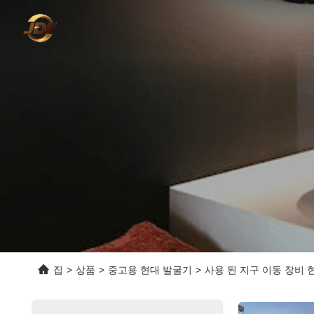
집
>
상품
>
중고용 현대 발굴기
>
사용 된 지구 이동 장비 현