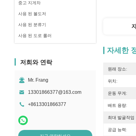
중고 지게차
사용 된 볼도저
사용 된 분류기
사용 된 도로 롤러
자세한 
저희와 연락
원래 장소:
Mr. Frang
위치:
13301866377@163.com
운동 무게:
+8613301866377
배트 용량:
최대 발굴작업 
공급 능력: