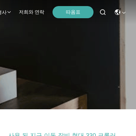
따옴표
저희와 연락
행사
사용 된 지구 이동 장비 현대 330 크롤러