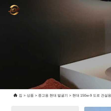
집
>
상품
>
중고용 현대 발굴기
>
현대 150w-9 도로 건설