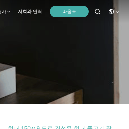
따옴표
저희와 연락
행사
현대 150w-9 도로 건설용 현대 중고기 장