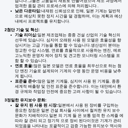
습니다.그들은 고품질의 재료로 만들어졌으며 제조 과정에서
엄격한 품질 관리 프로세스에 의해 처리됩니다..
낮은 다운타임:
내재된 신뢰성으로 인해, 일본 기계는 일반적
으로 예상치 못한 정지 시간을 덜 경험하며, 이는 계획과 예산
내에서 프로젝트를 유지합니다.
2첨단 기술 및 혁신:
기술 리더십:
일본 제조업체는 종종 건설 산업의 기술 혁신의
선두에 있습니다. 심지어 오래된 사용 된 모델은 효율성을 향
상시키는 고급 기능을 통합 할 수 있습니다.생산성이 분야는
정교한 수압 시스템, 연료를 효율적으로 사용하는 엔진, 에르
고노믹한 운영자 제어 장치 및 견고한 모니터링 시스템을 포
함 할 수 있습니다.
연료 효율:
많은 일본 모델은 연료 효율을 최우선으로 하는 첨
단 엔진 기술로 설계되어 기계의 수명 동안 운영 비용을 낮추
게 됩니다.
표준을 준수:
많은 일본 기계들, 심지어 사용 된 기계들, 종종
세계적 배출량 및 안전 표준을 준수합니다. 이는 대만에서 환
경 규제와 작업장 안전에 중요한 고려 사항이 될 수 있습니다.
3정밀한 유지보수 문화:
잘 유지 된 사용 된 시장:
일본에서 사용 된 장비를 구입하는
중요한 장점은 일본 건설 회사들 사이에서 철저한 유지 보수
문화가 지배적이다.일본 의 기계 들 은 보통 엄격 한 스케줄 에
따라 잘 관리 되고 정기적 으로 정비 된다이것은 기계가 관리
되었음을 나타내는 포괄적이고 검증 가능한 유지보수 역사와